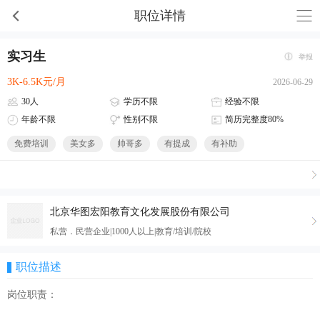
职位详情
实习生
举报
3K-6.5K元/月
2026-06-29
30人
学历不限
经验不限
年龄不限
性别不限
简历完整度80%
免费培训
美女多
帅哥多
有提成
有补助
北京华图宏阳教育文化发展股份有限公司
私营．民营企业|1000人以上|教育/培训/院校
职位描述
岗位职责：