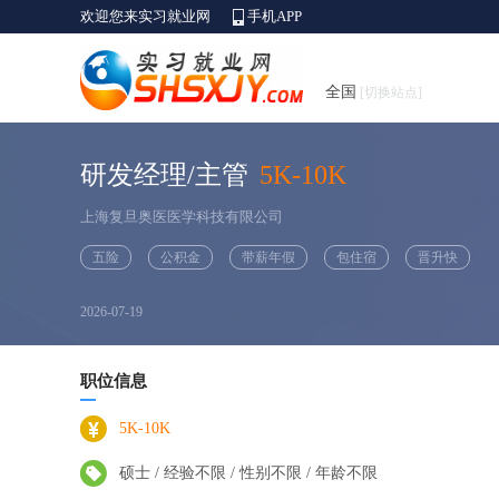
欢迎您来实习就业网
手机APP
全国
[切换站点]
研发经理/主管
5K-10K
上海复旦奥医医学科技有限公司
五险
公积金
带薪年假
包住宿
晋升快
2026-07-19
职位信息
5K-10K
硕士 / 经验不限 / 性别不限 / 年龄不限