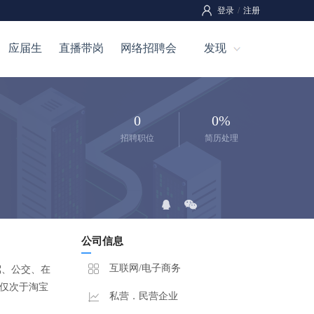
登录
/
注册
应届生
直播带岗
网络招聘会
发现
0
0%
招聘职位
简历处理
公司信息
互联网/电子商务
驾、公交、在
球仅次于淘宝
私营．民营企业