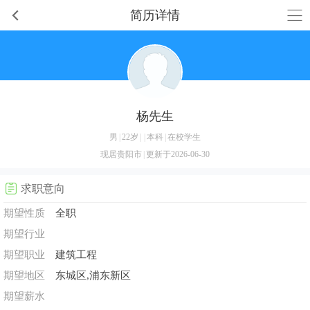
简历详情
杨先生
男
|
22岁
|
|
本科
|
在校学生
现居贵阳市
|
更新于2026-06-30
求职意向
期望性质
全职
期望行业
期望职业
建筑工程
期望地区
东城区,浦东新区
期望薪水