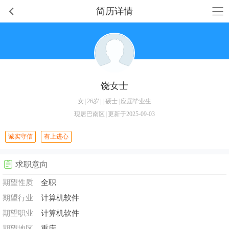
简历详情
饶女士
女
|
26岁
|
|
硕士
|
应届毕业生
现居巴南区
|
更新于2025-09-03
诚实守信
有上进心
求职意向
期望性质
全职
期望行业
计算机软件
期望职业
计算机软件
期望地区
重庆