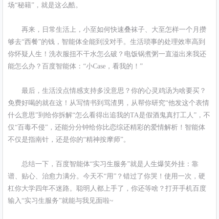
场“秘籍”，就是这么酷。
再来，日常生活上，小至如何快速叠袜子、大至怎样一个月攒
够去“西餐”的钱，智能体全能到没对手。生活琐事的处理效率高到
你怀疑人生！洗衣服扭不干水怎么破？电饭锅煮粥一直溢出来我还
能怎么办？百度智能体：“小Case，看我的！”
最后，生活没点情感支持多没意思？你的心灵鸡汤为啥要买？
免费好喝的就在这！从写情书到骂渣男，从帮你研究“他发这个表情
什么意思”到给你拆解“怎么看得出追我的TA是假酒鬼真打工人”，不
仅“百毒不侵”，还能分分钟给你比恋综还精彩的爱情解析！智能体
不仅是指南针，还是你的“精神按摩师”。
总结一下，百度智能体“实习生服务”就是人生爆笑外挂：靠
谱、贴心、治愈力满分。今天不“用”？错过了你哭！使用一次，硬
杠你大学四年不迷路。聪明人都上手了，你还等啥？打开手机百度
输入“实习生服务”就能与我见面啦~