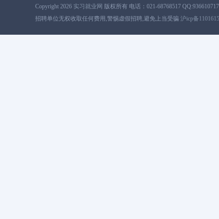
Copyright 2026
实习就业网
版权所有 电话：021-68768517 QQ:936610717
招聘单位无权收取任何费用,警惕虚假招聘,避免上当受骗
沪icp备110161