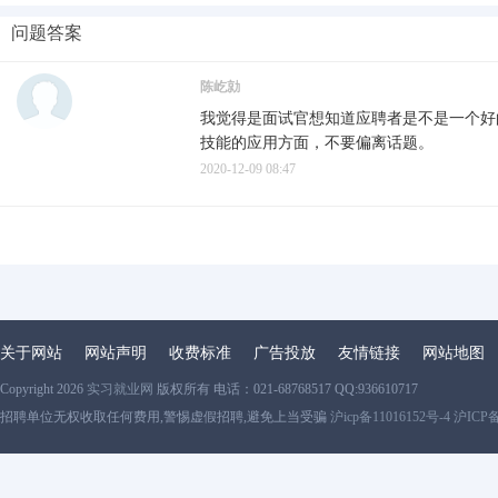
问题答案
陈屹勍
我觉得是面试官想知道应聘者是不是一个好
技能的应用方面，不要偏离话题。
2020-12-09 08:47
关于网站
网站声明
收费标准
广告投放
友情链接
网站地图
Copyright 2026
实习就业网
版权所有 电话：021-68768517 QQ:936610717
招聘单位无权收取任何费用,警惕虚假招聘,避免上当受骗
沪icp备11016152号-4 沪ICP备