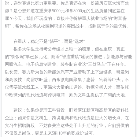
说，选对赛道比努力更重要。你是否还在为一份简历石沉大海而焦
虑？是否想知道在重庆拿5000元和拿8000元的生活质量到底差在
哪？今天，我们不玩虚的，直接带你拆解重庆就业市场的“财富密
码”，帮你在这场从校园到职场的突围战中，找到属于你的最优解。
在重庆，稳定不是“躺平”，而是“选对”
很多大学生觉得考公考编才是唯一的稳定，但在重庆，真正
的“铁饭碗”早已多元化。随着“智造重镇”建设的推进，新能源与智能
网联汽车、电子信息制造业、装备制造业这“三驾马车”正在狂奔。
以长安、赛力斯为首的新能源汽车产业带动了上下游链条，研发岗
和高级技工岗需求旺盛；西永微电园聚集了惠普、宏碁等巨头，不
仅需要流水线工人，更渴求大量的IT运维、数据分析人才；而依托
中欧班列的现代物流与跨境电商，则为文科生提供了广阔的天地。
建议：如果你是理工科背景，盯着两江新区和高新区的硬科技
企业；如果你是文科生，跨境电商和现代物流是巨大的增长点。在
实习生招聘阶段，不妨多关注这些处于上升期的行业，它们提供的
不仅仅是岗位，更是未来5到10年的职业护城河。