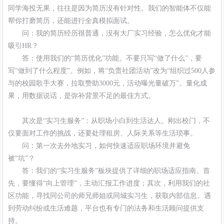
同学海投无果，往往是因为简历没有针对性。我们的智能体不仅能
帮你打磨简历，还能进行全真模拟面试。
问：我的简历经历很普通，没有大厂实习经验，怎么优化才能
吸引HR？
答：使用我们的“简历优化”功能。不要只写“做了什么”，要
写“做到了什么程度”。例如，将“负责社团活动”改为“组织过500人参
与的校园歌手大赛，拉取赞助3000元，活动曝光量破万”。量化成
果，用数据说话，是弥补背景不足的最佳方式。
其次是“实习生服务”：从职场小白到生活达人。刚出校门，不
仅要面对工作的挑战，还要处理租房、人际关系等生活琐事。
问：第一次去外地实习，如何快速适应职场环境并避免
被“坑”？
答：我们的“实习生服务”板块提供了详细的职场适应指南。首
先，要懂得“向上管理”，主动汇报工作进度；其次，利用我们的社
区功能，寻找同公司的师兄师姐或同城实习生，获取内部信息。遇
到劳动纠纷或生活难题，平台也有专门的法务和生活顾问提供支
持。