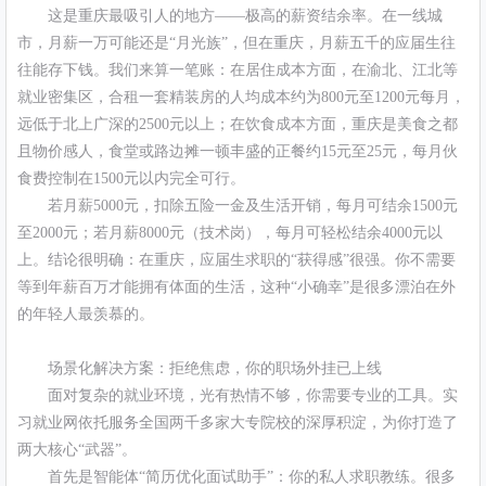
这是重庆最吸引人的地方——极高的薪资结余率。在一线城
市，月薪一万可能还是“月光族”，但在重庆，月薪五千的应届生往
往能存下钱。我们来算一笔账：在居住成本方面，在渝北、江北等
就业密集区，合租一套精装房的人均成本约为800元至1200元每月，
远低于北上广深的2500元以上；在饮食成本方面，重庆是美食之都
且物价感人，食堂或路边摊一顿丰盛的正餐约15元至25元，每月伙
食费控制在1500元以内完全可行。
若月薪5000元，扣除五险一金及生活开销，每月可结余1500元
至2000元；若月薪8000元（技术岗），每月可轻松结余4000元以
上。结论很明确：在重庆，应届生求职的“获得感”很强。你不需要
等到年薪百万才能拥有体面的生活，这种“小确幸”是很多漂泊在外
的年轻人最羡慕的。
场景化解决方案：拒绝焦虑，你的职场外挂已上线
面对复杂的就业环境，光有热情不够，你需要专业的工具。实
习就业网依托服务全国两千多家大专院校的深厚积淀，为你打造了
两大核心“武器”。
首先是智能体“简历优化面试助手”：你的私人求职教练。很多