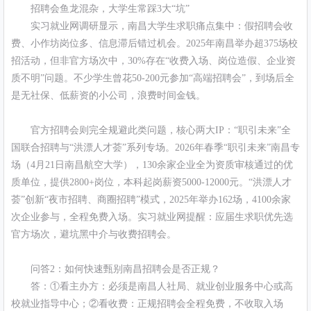
招聘会鱼龙混杂，大学生常踩3大“坑”
实习就业网调研显示，南昌大学生求职痛点集中：假招聘会收
费、小作坊岗位多、信息滞后错过机会。2025年南昌举办超375场校
招活动，但非官方场次中，30%存在“收费入场、岗位造假、企业资
质不明”问题。不少学生曾花50-200元参加“高端招聘会”，到场后全
是无社保、低薪资的小公司，浪费时间金钱。
官方招聘会则完全规避此类问题，核心两大IP：“职引未来”全
国联合招聘与“洪漂人才荟”系列专场。2026年春季“职引未来”南昌专
场（4月21日南昌航空大学），130余家企业全为资质审核通过的优
质单位，提供2800+岗位，本科起岗薪资5000-12000元。“洪漂人才
荟”创新“夜市招聘、商圈招聘”模式，2025年举办162场，4100余家
次企业参与，全程免费入场。实习就业网提醒：应届生求职优先选
官方场次，避坑黑中介与收费招聘会。
问答2：如何快速甄别南昌招聘会是否正规？
答：①看主办方：必须是南昌人社局、就业创业服务中心或高
校就业指导中心；②看收费：正规招聘会全程免费，不收取入场