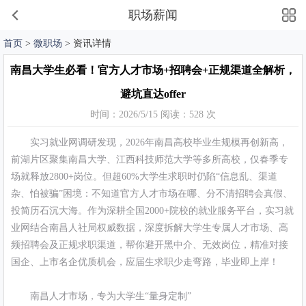
职场薪闻
首页
>
微职场
> 资讯详情
南昌大学生必看！官方人才市场+招聘会+正规渠道全解析，
避坑直达offer
时间：2026/5/15 阅读：528 次
实习就业网调研发现，2026年南昌高校毕业生规模再创新高，
前湖片区聚集南昌大学、江西科技师范大学等多所高校，仅春季专
场就释放2800+岗位。但超60%大学生求职时仍陷“信息乱、渠道
杂、怕被骗”困境：不知道官方人才市场在哪、分不清招聘会真假、
投简历石沉大海。作为深耕全国2000+院校的就业服务平台，实习就
业网结合南昌人社局权威数据，深度拆解大学生专属人才市场、高
频招聘会及正规求职渠道，帮你避开黑中介、无效岗位，精准对接
国企、上市名企优质机会，应届生求职少走弯路，毕业即上岸！
南昌人才市场，专为大学生“量身定制”