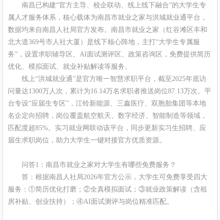
南昌已构建“官方主导、校企联动、线上线下融合”的大学生专
属人才服务体系，核心载体为南昌市就业之家与洪城就业通平台，
数据均来自南昌人社局官方发布。南昌市就业之家（红谷滩区丰和
北大道369号市人社大厦）是线下核心阵地，主打“大学生专属服
务”，设置求职辅导区、AI面试测评区、政策咨询区，免费提供简历
优化、模拟面试、就业补贴解读等服务。
线上“洪城就业通”是官方唯一智慧求职平台，截至2025年底访
问量达1300万人次，累计为16.14万名求职者推送岗位87.13万次。平
台专设“应届生专区”，江铃新能源、三鑫医疗、双胞胎集团等本地
名企定向招聘，岗位覆盖航空航天、数字经济、智能制造等领域，
匹配度超85%。实习就业网联动该平台，同步更新实习生招聘、应
届生求职岗位，助力大学生一键对接官方优质资源。
问答1：南昌市就业之家对大学生有哪些免费服务？
答：根据南昌人社局2026年官方公示，大学生可免费享受四大
服务：①简历优化打磨；②全真模拟面试；③就业政策解读（含租
房补贴、创业扶持）；④AI面试测评与岗位精准匹配。