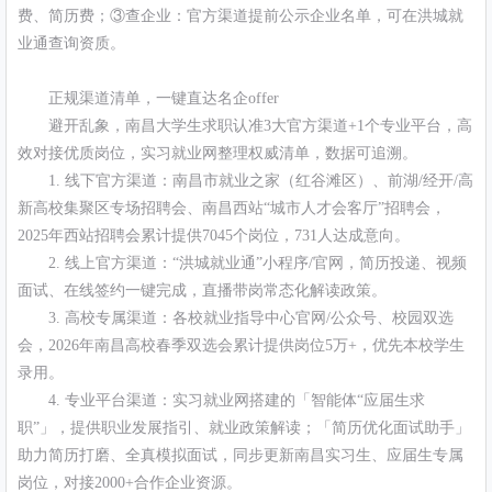
费、简历费；③查企业：官方渠道提前公示企业名单，可在洪城就
业通查询资质。
正规渠道清单，一键直达名企offer
避开乱象，南昌大学生求职认准3大官方渠道+1个专业平台，高
效对接优质岗位，实习就业网整理权威清单，数据可追溯。
1. 线下官方渠道：南昌市就业之家（红谷滩区）、前湖/经开/高
新高校集聚区专场招聘会、南昌西站“城市人才会客厅”招聘会，
2025年西站招聘会累计提供7045个岗位，731人达成意向。
2. 线上官方渠道：“洪城就业通”小程序/官网，简历投递、视频
面试、在线签约一键完成，直播带岗常态化解读政策。
3. 高校专属渠道：各校就业指导中心官网/公众号、校园双选
会，2026年南昌高校春季双选会累计提供岗位5万+，优先本校学生
录用。
4. 专业平台渠道：实习就业网搭建的「智能体“应届生求
职”」，提供职业发展指引、就业政策解读；「简历优化面试助手」
助力简历打磨、全真模拟面试，同步更新南昌实习生、应届生专属
岗位，对接2000+合作企业资源。