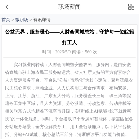
职场薪闻
首页
>
微职场
> 资讯详情
公益无界，服务暖心——人财会同城总站，守护每一位皖籍
打工人
时间：2026/5/9 阅读：560 次
实习就业网转载：人财会同城暨安徽农民工服务网，是由安徽
省宣城市驻上海农民工服务站运营、省人社厅支持的官方背景综合
人力资源服务平台。平台以“公益+市场化”为核心定位，聚焦皖籍农
民工核心需求，兼顾企业、人力机构用工与合作需求，布局安徽、
上海、江苏、浙江、广东五大分站，服务覆盖长三角、珠三角等皖
籍务工集中区域，且人力资源、劳务派遣、劳动监察、劳动仲裁等
相关联系方式均精准下沉至市县级，实现“线上AI赋能+线下就近帮
扶”的一体化服务。同时，平台搭载17个专属AI智能体，按需匹配各
分站服务场景，全方位解决务工、用工全链条痛点，以下从平台概
括、分站+AI赋能、核心总结三部分，清晰解读平台功能与价值。