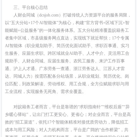
三、平台核心总结
人财会同城（dcsjob.com）打破传统人力资源平台的服务局限，
以“五大分站+17个AI智能体”为核心，构建“官方背书+区域下沉+智
能赋能+公益服务”的一体化服务体系。五大分站精准覆盖皖籍务工
者集中区域，市县级服务网点直达，实现线下就近帮扶；17个专属
AI智能体（职业规划助手、简历优化面试助手、求职百事通、实习
生服务、应届生求职、跨区域就业AI助手、人才中介、灵活用工合
规助手、人财会同城、应届生服务、农民工服务、来沪工作百事
通、沪上人才通、广东劳务一查通、浙江劳务达人、江苏人才雷
达、同城人力）按需匹配各分站场景，从职业规划、简历优化、岗
位匹配，到政策解读、劳动维权、用工合规，全方位赋能求职与用
工全流程，实现服务无死角、需求全覆盖。
对皖籍务工者而言，平台是靠谱的“求职指南针”“维权后盾”“异
乡暖心驿站”，让出门打工更安心、更省心；对企业而言，平台是高
效的“招工渠道”，依托17个智能体精准对接优质劳动力，降低招工
成本与用工风险；对人力机构而言，平台是广阔的“合作桥梁”，共