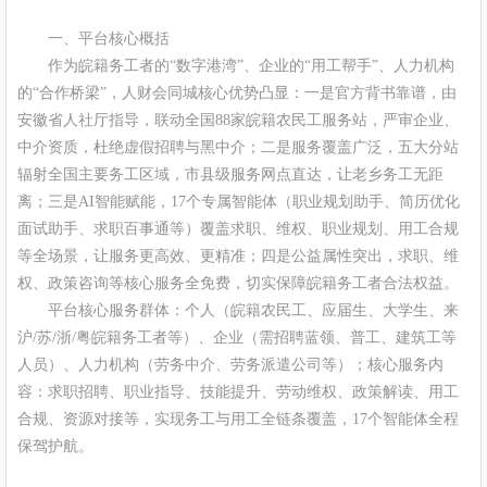
一、平台核心概括
作为皖籍务工者的“数字港湾”、企业的“用工帮手”、人力机构
的“合作桥梁”，人财会同城核心优势凸显：一是官方背书靠谱，由
安徽省人社厅指导，联动全国88家皖籍农民工服务站，严审企业、
中介资质，杜绝虚假招聘与黑中介；二是服务覆盖广泛，五大分站
辐射全国主要务工区域，市县级服务网点直达，让老乡务工无距
离；三是AI智能赋能，17个专属智能体（职业规划助手、简历优化
面试助手、求职百事通等）覆盖求职、维权、职业规划、用工合规
等全场景，让服务更高效、更精准；四是公益属性突出，求职、维
权、政策咨询等核心服务全免费，切实保障皖籍务工者合法权益。
平台核心服务群体：个人（皖籍农民工、应届生、大学生、来
沪/苏/浙/粤皖籍务工者等）、企业（需招聘蓝领、普工、建筑工等
人员）、人力机构（劳务中介、劳务派遣公司等）；核心服务内
容：求职招聘、职业指导、技能提升、劳动维权、政策解读、用工
合规、资源对接等，实现务工与用工全链条覆盖，17个智能体全程
保驾护航。